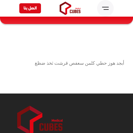
اتصل بنا
أبجد هوز حطي كلمن سعفص قرشت ثخذ ضظغ